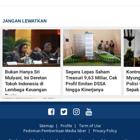
JANGAN LEWATKAN
Bukan Hanya Sri
Segera Lepas Saham
Kontr
Mulyani, Ini Deretan
Treasuri 9,63 Miliar, Cek
Myung-
Tokoh Indonesia di
Profil Emiten DSSA
Polisi
Lembaga Keuangan
hingga Kinerjanya
Sepak 
Dunia
Sitemap
|
Profile
|
Term of Use
Pedoman Pemberitaan Media Siber
|
Privacy Policy