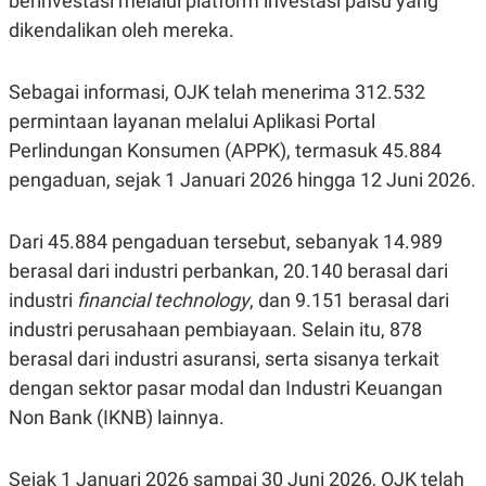
berinvestasi melalui platform investasi palsu yang
R
T
I
dikendalikan oleh mereka.
S
I
N
Sebagai informasi, OJK telah menerima 312.532
G
permintaan layanan melalui Aplikasi Portal
K
G
Perlindungan Konsumen (APPK), termasuk 45.884
M
E
pengaduan, sejak 1 Januari 2026 hingga 12 Juni 2026.
D
I
A
Dari 45.884 pengaduan tersebut, sebanyak 14.989
.
I
berasal dari industri perbankan, 20.140 berasal dari
D
industri
financial technology
, dan 9.151 berasal dari
industri perusahaan pembiayaan. Selain itu, 878
berasal dari industri asuransi, serta sisanya terkait
SITEMAP
PROFILE
TERM
OF
dengan sektor pasar modal dan Industri Keuangan
USE
Non Bank (IKNB) lainnya.
PEDOMAN
PEMBERITAAN
SIBER
Sejak 1 Januari 2026 sampai 30 Juni 2026, OJK telah
PRIVACY