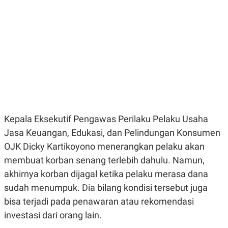
E
E
H
S
A
T
T
Y
A
L
N
E
E
A
N
N
G
A
L
L
I
I
S
S
H
I
S
Kepala Eksekutif Pengawas Perilaku Pelaku Usaha
E
K
Jasa Keuangan, Edukasi, dan Pelindungan Konsumen
X
O
E
L
OJK Dicky Kartikoyono menerangkan pelaku akan
C
O
U
M
membuat korban senang terlebih dahulu. Namun,
T
akhirnya korban dijagal ketika pelaku merasa dana
I
V
sudah menumpuk. Dia bilang kondisi tersebut juga
E
C
bisa terjadi pada penawaran atau rekomendasi
O
investasi dari orang lain.
R
N