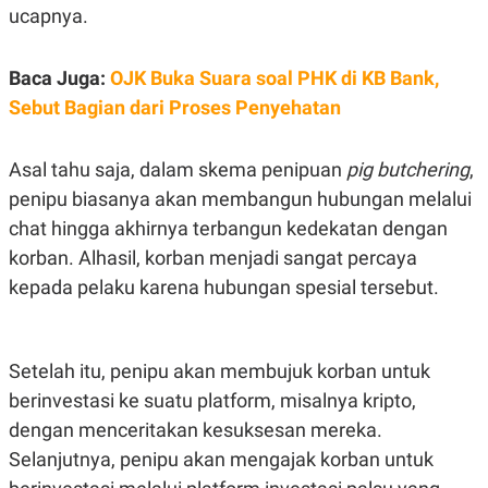
C
L
ucapnya.
A
E
D
A
E
S
M
E
Baca Juga:
OJK Buka Suara soal PHK di KB Bank,
Y
.
Sebut Bagian dari Proses Penyehatan
I
D
L
K
Asal tahu saja, dalam skema penipuan
pig butchering
,
A
I
N
N
penipu biasanya akan membangun hubungan melalui
G
E
G
R
chat hingga akhirnya terbangun kedekatan dengan
A
J
korban. Alhasil, korban menjadi sangat percaya
N
A
A
E
kepada pelaku karena hubungan spesial tersebut.
N
M
C
I
E
T
T
E
A
N
Setelah itu, penipu akan membujuk korban untuk
K
berinvestasi ke suatu platform, misalnya kripto,
E
A
P
D
dengan menceritakan kesuksesan mereka.
A
V
Selanjutnya, penipu akan mengajak korban untuk
P
E
E
R