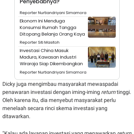
Penyebabnya?
A
I
S
V
K
E
Reporter Nurtiandriyani Simamora
E
Ekonom Ini Menduga
M
E
Konsumsi Rumah Tangga
N
Ditopang Belanja Orang Kaya
T
E
Reporter Siti Masitoh
R
I
Investasi China Masuk
A
Madura, Kawasan Industri
N
Wiraraja Siap Dikembangkan
L
Reporter Nurtiandriyani Simamora
E
S
T
Dicky juga mengimbau masyarakat mewaspadai
A
R
penawaran investasi dengan iming-iming
return
tinggi.
I
Oleh karena itu, dia menyebut masyarakat perlu
menelaah secara rinci skema investasi yang
KANAL
ditawarkan.
P
I
U
M
"Kalau ada layanan investasi yang menawarkan
return