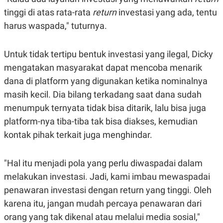
S
A
A
G
tinggi di atas rata-rata
return
investasi yang ada, tentu
T
E
harus waspada," tuturnya.
D
S
A
T
A
Untuk tidak tertipu bentuk investasi yang ilegal, Dicky
K
L
mengatakan masyarakat dapat mencoba menarik
O
I
N
P
dana di platform yang digunakan ketika nominalnya
T
S
masih kecil. Dia bilang terkadang saat dana sudah
A
U
N
S
menumpuk ternyata tidak bisa ditarik, lalu bisa juga
T
V
platform-nya tiba-tiba tak bisa diakses, kemudian
kontak pihak terkait juga menghindar.
JARINGAN
"Hal itu menjadi pola yang perlu diwaspadai dalam
K
P
melakukan investasi. Jadi, kami imbau mewaspadai
O
R
N
E
penawaran investasi dengan return yang tinggi. Oleh
T
S
A
S
karena itu, jangan mudah percaya penawaran dari
N
R
orang yang tak dikenal atau melalui media sosial,"
A
E