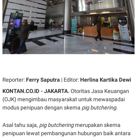
A
A
S
L
I
K
I
E
N
U
D
A
U
N
S
G
T
A
R
N
I
P
I
E
N
L
T
Reporter:
Ferry Saputra
| Editor:
Herlina Kartika Dewi
U
E
A
R
N
N
KONTAN.CO.ID - JAKARTA.
Otoritas Jasa Keuangan
G
A
(OJK) mengimbau masyarakat untuk mewaspadai
U
S
S
I
modus penipuan dengan skema
pig butchering
.
A
O
H
N
A
A
L
Asal tahu saja,
pig butchering
merupakan skema
P
R
penipuan lewat pembangunan hubungan baik antara
E
E