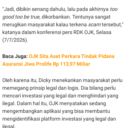
E
R
"Jadi, dibikin senang dahulu, lalu pada akhirnya
too
F
B
good too be true,
dikorbankan. Tentunya sangat
O
U
K
S
merugikan masyarakat kalau terkena
scam
tersebut,"
U
I
katanya dalam konferensi pers RDK OJK, Selasa
S
N
E
(7/7/2026).
S
S
I
N
Baca Juga:
OJK Sita Aset Perkara Tindak Pidana
S
Asuransi Jiwa Prolife Rp 113,97 Miliar
I
G
H
T
Oleh karena itu, Dicky menekankan masyarakat perlu
S
B
memegang prinsip legal dan logis. Dia bilang perlu
T
E
O
L
mencari investasi yang legal dan menghindari yang
C
A
ilegal. Dalam hal itu, OJK menyatakan sedang
K
N
S
J
mengembangkan aplikasi yang bisa membantu
E
A
T
O
mengidentifikasi platform investasi yang legal dan
U
N
ilegal.
P