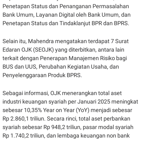
C
L
Penetapan Status dan Penanganan Permasalahan
A
E
D
A
Bank Umum, Layanan Digital oleh Bank Umum, dan
E
S
M
E
Penetapan Status dan Tindaklanjut BPR dan BPRS.
Y
.
I
D
Selain itu, Mahendra mengatakan terdapat 7 Surat
L
K
Edaran OJK (SEOJK) yang diterbitkan, antara lain
A
I
N
N
terkait dengan Penerapan Manajemen Risiko bagi
G
E
G
R
BUS dan UUS, Perubahan Kegiatan Usaha, dan
A
J
Penyelenggaraan Produk BPRS.
N
A
A
E
N
M
C
I
Sebagai informasi, OJK menerangkan total aset
E
T
T
E
industri keuangan syariah per Januari 2025 meningkat
A
N
sebesar 10,35% Year on Year (YoY) menjadi sebesar
K
Rp 2.860,1 triliun. Secara rinci, total aset perbankan
E
A
P
D
syariah sebesar Rp 948,2 triliun, pasar modal syariah
A
V
P
E
Rp 1.740,2 triliun, dan lembaga keuangan non bank
E
R