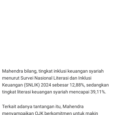
E
E
H
S
A
T
T
Y
A
L
N
E
E
A
N
N
G
A
L
L
I
I
S
S
H
I
S
E
K
X
O
Mahendra bilang, tingkat inklusi keuangan syariah
E
L
C
O
menurut Survei Nasional Literasi dan Inklusi
U
M
T
Keuangan (SNLIK) 2024 sebesar 12,88%, sedangkan
I
tingkat literasi keuangan syariah mencapai 39,11%.
V
E
C
O
Terkait adanya tantangan itu, Mahendra
R
N
menyampaikan OJK berkomitmen untuk makin