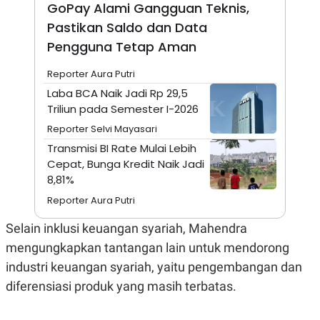
A
I
GoPay Alami Gangguan Teknis,
S
V
Pastikan Saldo dan Data
K
E
E
Pengguna Tetap Aman
M
E
Reporter Aura Putri
N
T
Laba BCA Naik Jadi Rp 29,5
E
Triliun pada Semester I-2026
R
I
Reporter Selvi Mayasari
A
N
Transmisi BI Rate Mulai Lebih
L
Cepat, Bunga Kredit Naik Jadi
E
8,81%
S
T
Reporter Aura Putri
A
R
Selain inklusi keuangan syariah, Mahendra
I
mengungkapkan tantangan lain untuk mendorong
industri keuangan syariah, yaitu pengembangan dan
KANAL
diferensiasi produk yang masih terbatas.
P
I
U
M