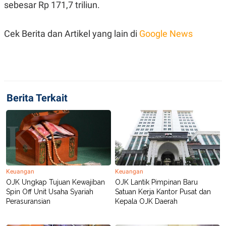
sebesar Rp 171,7 triliun.
R
T
I
S
I
Cek Berita dan Artikel yang lain di
Google News
N
G
K
G
M
E
D
Berita Terkait
I
A
.
I
D
SITEMAP
PROFILE
TERM
Keuangan
Keuangan
OF
OJK Ungkap Tujuan Kewajiban
OJK Lantik Pimpinan Baru
USE
Spin Off Unit Usaha Syariah
Satuan Kerja Kantor Pusat dan
PEDOMAN
Perasuransian
Kepala OJK Daerah
PEMBERITAAN
SIBER
PRIVACY