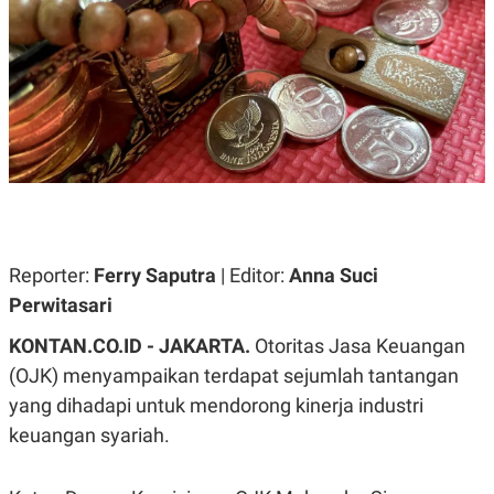
A
A
S
L
I
K
I
E
N
U
D
A
U
N
S
G
T
A
R
N
I
P
I
E
N
L
T
Reporter:
Ferry Saputra
| Editor:
Anna Suci
U
E
Perwitasari
A
R
N
N
G
A
KONTAN.CO.ID - JAKARTA.
Otoritas Jasa Keuangan
U
S
(OJK) menyampaikan terdapat sejumlah tantangan
S
I
A
O
yang dihadapi untuk mendorong kinerja industri
H
N
A
A
keuangan syariah.
L
P
R
E
E