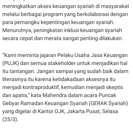
E
meningkatkan akses keuangan syariah di masyarakat
R
melalui berbagai program yang berkolaborasi dengan
F
B
O
U
para pemangku kepentingan keuangan syariah.
K
S
U
I
Menurutnya, peningkatan inklusi keuangan syariah
S
N
secara cepat dan merata sangat penting dilakukan.
E
S
S
I
“Kami meminta jajaran Pelaku Usaha Jasa Keuangan
N
S
(PUJK) dan semua stakeholder untuk menjadikan hal
I
itu tantangan. Jangan sampai yang sudah baik dalam
G
H
literasinya itu karena ketidakadaan aksesnya itu
T
menjadi kontraproduktif, kemudian menjadi skeptis
S
B
T
E
dan apatis,” kata Mahendra dalam acara Puncak
O
L
C
A
Gebyar Ramadan Keuangan Syariah (GERAK Syariah)
K
N
yang digelar di Kantor OJK, Jakarta Pusat, Selasa
S
J
E
A
(25/3).
T
O
U
N
P