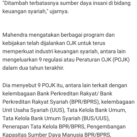
S
A
"Ditambah terbatasnya sumber daya insani di bidang
A
G
keuangan syariah," ujarnya.
T
E
D
S
A
T
A
Mahendra mengatakan berbagai program dan
K
L
kebijakan telah dijalankan OJK untuk terus
O
I
N
P
memperkuat industri keuangan syariah, antara lain
T
S
A
U
mengeluarkan 9 regulasi atau Peraturan OJK (POJK)
N
S
dalam dua tahun terakhir.
T
V
Dia menyebut 9 POJK itu, antara lain terkait dengan
JARINGAN
kelembagaan Bank Perkreditan Rakyat/ Bank
Perkreditan Rakyat Syariah (BPR/BPRS), kelembagaan
K
P
O
R
Unit Usaha Syariah (UUS), Tata Kelola Bank Umum,
N
E
Tata Kelola Bank Umum Syariah (BUS/UUS),
T
S
A
S
Penerapan Tata Kelola BPR/BPRS, Pengembangan
N
R
A
E
Kapasitas Sumber Daya Manusia BPR/BPRS,