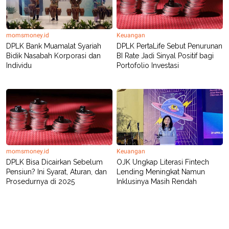
R
T
I
S
I
momsmoney.id
Keuangan
N
G
DPLK Bank Muamalat Syariah
DPLK PertaLife Sebut Penurunan
Bidik Nasabah Korporasi dan
BI Rate Jadi Sinyal Positif bagi
K
Individu
Portofolio Investasi
G
M
E
D
I
A
.
I
D
momsmoney.id
Keuangan
DPLK Bisa Dicairkan Sebelum
OJK Ungkap Literasi Fintech
SITEMAP
PROFILE
TERM
Pensiun? Ini Syarat, Aturan, dan
Lending Meningkat Namun
OF
Prosedurnya di 2025
Inklusinya Masih Rendah
USE
PEDOMAN
PEMBERITAAN
SIBER
PRIVACY