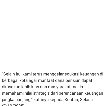
E
E
H
S
A
T
T
Y
A
L
N
E
E
A
N
N
G
A
L
L
I
I
S
S
H
I
S
E
K
X
O
E
L
C
O
U
M
"Selain itu, kami terus menggelar edukasi keuangan di
T
berbagai kota agar manfaat dana pensiun dapat
I
V
dirasakan lebih luas dan masyarakat makin
E
C
memahami nilai strategis dari perencanaan keuangan
O
jangka panjang," katanya kepada Kontan, Selasa
R
N
(7/10/2025).