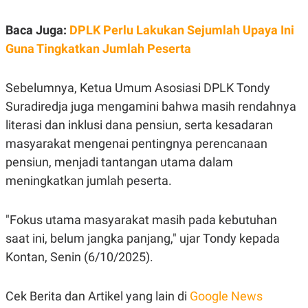
S
A
A
G
T
E
Baca Juga:
DPLK Perlu Lakukan Sejumlah Upaya Ini
D
S
Guna Tingkatkan Jumlah Peserta
A
T
A
Sebelumnya, Ketua Umum Asosiasi DPLK Tondy
K
L
O
I
Suradiredja juga mengamini bahwa masih rendahnya
N
P
T
S
literasi dan inklusi dana pensiun, serta kesadaran
A
U
masyarakat mengenai pentingnya perencanaan
N
S
T
pensiun, menjadi tantangan utama dalam
V
meningkatkan jumlah peserta.
JARINGAN
"Fokus utama masyarakat masih pada kebutuhan
K
P
saat ini, belum jangka panjang," ujar Tondy kepada
O
R
Kontan, Senin (6/10/2025).
N
E
T
S
A
S
N
R
Cek Berita dan Artikel yang lain di
Google News
A
E