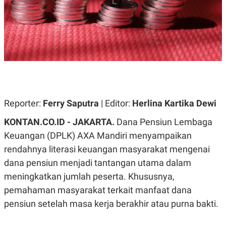
A
A
S
L
I
K
I
E
N
U
D
A
U
N
S
G
T
A
R
N
I
Reporter:
Ferry Saputra
| Editor:
Herlina Kartika Dewi
P
I
E
N
KONTAN.CO.ID - JAKARTA.
Dana Pensiun Lembaga
L
T
U
E
Keuangan (DPLK) AXA Mandiri menyampaikan
A
R
N
N
rendahnya literasi keuangan masyarakat mengenai
G
A
dana pensiun menjadi tantangan utama dalam
U
S
S
I
meningkatkan jumlah peserta. Khususnya,
A
O
H
N
pemahaman masyarakat terkait manfaat dana
A
A
pensiun setelah masa kerja berakhir atau purna bakti.
L
P
R
E
E