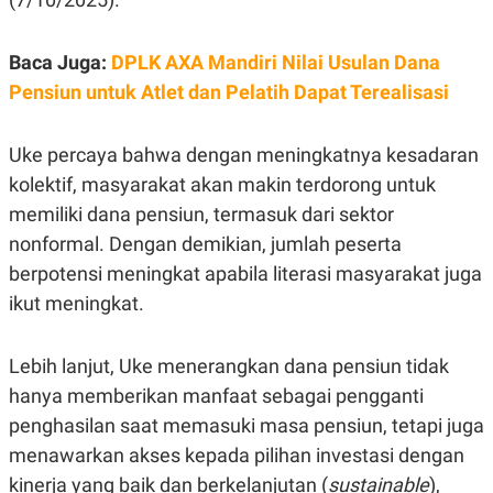
E
R
F
B
Baca Juga:
DPLK AXA Mandiri Nilai Usulan Dana
O
U
K
S
Pensiun untuk Atlet dan Pelatih Dapat Terealisasi
U
I
S
N
E
Uke percaya bahwa dengan meningkatnya kesadaran
S
S
kolektif, masyarakat akan makin terdorong untuk
I
N
memiliki dana pensiun, termasuk dari sektor
S
nonformal. Dengan demikian, jumlah peserta
I
G
berpotensi meningkat apabila literasi masyarakat juga
H
T
ikut meningkat.
S
B
T
E
O
L
Lebih lanjut, Uke menerangkan dana pensiun tidak
C
A
hanya memberikan manfaat sebagai pengganti
K
N
S
J
penghasilan saat memasuki masa pensiun, tetapi juga
E
A
T
O
menawarkan akses kepada pilihan investasi dengan
U
N
kinerja yang baik dan berkelanjutan (
sustainable
),
P