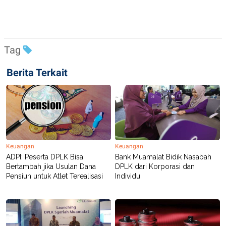
C
L
A
E
D
A
E
S
M
E
Y
.
Tag
I
D
Berita Terkait
L
K
A
I
N
N
G
E
G
R
A
J
N
A
A
E
N
M
C
I
Keuangan
Keuangan
E
T
ADPI: Peserta DPLK Bisa
Bank Muamalat Bidik Nasabah
T
E
Bertambah jika Usulan Dana
DPLK dari Korporasi dan
A
N
Pensiun untuk Atlet Terealisasi
Individu
K
E
A
P
D
A
V
P
E
E
R