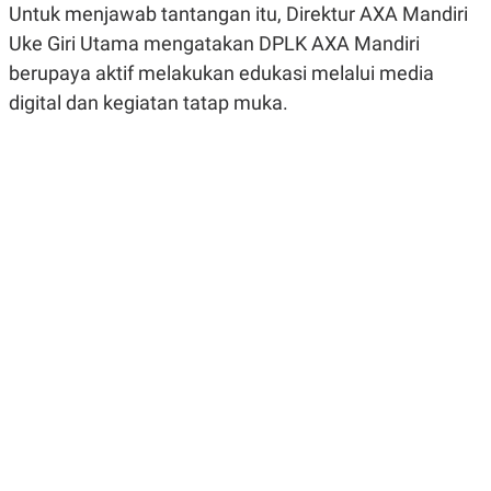
Untuk menjawab tantangan itu, Direktur AXA Mandiri
R
G
S
I
Uke Giri Utama mengatakan DPLK AXA Mandiri
O
O
N
N
berupaya aktif melakukan edukasi melalui media
A
A
digital dan kegiatan tatap muka.
L
L
F
I
N
A
N
C
E
Y
C
A
A
N
R
G
I
T
T
E
A
R
H
.
U
.
.
K
L
E
I
S
F