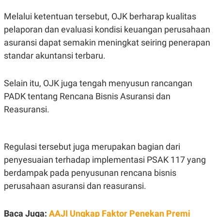
S
A
A
G
Melalui ketentuan tersebut, OJK berharap kualitas
T
E
D
S
pelaporan dan evaluasi kondisi keuangan perusahaan
A
asuransi dapat semakin meningkat seiring penerapan
T
A
standar akuntansi terbaru.
K
L
O
I
N
P
Selain itu, OJK juga tengah menyusun rancangan
T
S
A
U
PADK tentang Rencana Bisnis Asuransi dan
N
S
Reasuransi.
T
V
JARINGAN
Regulasi tersebut juga merupakan bagian dari
penyesuaian terhadap implementasi PSAK 117 yang
K
P
berdampak pada penyusunan rencana bisnis
O
R
N
E
perusahaan asuransi dan reasuransi.
T
S
A
S
N
R
A
E
Baca Juga:
AAJI Ungkap Faktor Penekan Premi