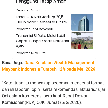
Pengguna Tetap Aman
A
I
S
V
K
E
Reporter Aura Putri
E
Laba BCA Naik Jadi Rp 29,5
M
E
Triliun pada Semester I-2026
N
T
Reporter Selvi Mayasari
E
Transmisi BI Rate Mulai Lebih
R
I
Cepat, Bunga Kredit Naik Jadi
A
8,81%
N
Reporter Aura Putri
L
E
S
Baca Juga:
Dana Kelolaan Wealth Management
T
Maybank Indonesia Tumbuh 12% pada Mei 2026
A
R
I
"Ketentuan itu mencakup pedoman mengenai format
dan isi laporan, opini, serta rekomendasi aktuaris," ujar
KANAL
Ogi dalam konferensi pers hasil Rapat Dewan
P
I
Komisioner (RDK) OJK, Jumat (5/6/2026).
U
M