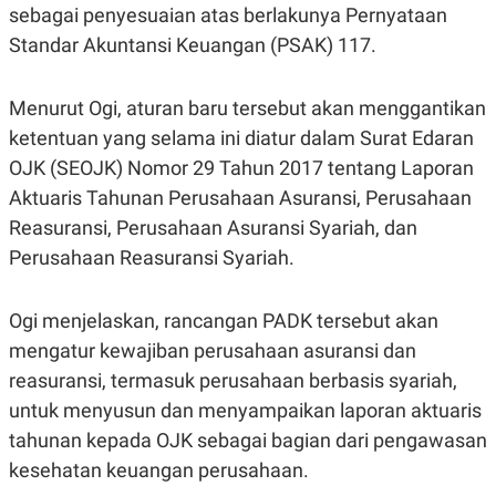
E
sebagai penyesuaian atas berlakunya Pernyataan
R
Standar Akuntansi Keuangan (PSAK) 117.
F
B
O
U
K
S
U
I
Menurut Ogi, aturan baru tersebut akan menggantikan
S
N
ketentuan yang selama ini diatur dalam Surat Edaran
E
S
OJK (SEOJK) Nomor 29 Tahun 2017 tentang Laporan
S
I
Aktuaris Tahunan Perusahaan Asuransi, Perusahaan
N
Reasuransi, Perusahaan Asuransi Syariah, dan
S
I
Perusahaan Reasuransi Syariah.
G
H
T
Ogi menjelaskan, rancangan PADK tersebut akan
S
B
T
E
mengatur kewajiban perusahaan asuransi dan
O
L
reasuransi, termasuk perusahaan berbasis syariah,
C
A
K
N
untuk menyusun dan menyampaikan laporan aktuaris
S
J
E
A
tahunan kepada OJK sebagai bagian dari pengawasan
T
O
kesehatan keuangan perusahaan.
U
N
P