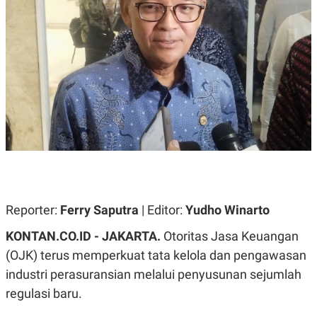
A
A
S
L
I
K
I
E
N
U
D
A
U
N
S
G
T
A
R
N
I
P
I
E
N
L
T
U
E
A
R
N
N
Reporter:
Ferry Saputra
| Editor:
Yudho Winarto
G
A
U
S
KONTAN.CO.ID - JAKARTA.
Otoritas Jasa Keuangan
S
I
A
O
(OJK) terus memperkuat tata kelola dan pengawasan
H
N
industri perasuransian melalui penyusunan sejumlah
A
A
L
regulasi baru.
P
R
E
E