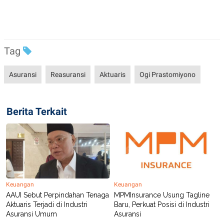
R
T
I
S
I
N
G
Tag
K
G
M
Asuransi
Reasuransi
Aktuaris
Ogi Prastomiyono
E
D
I
A
Berita Terkait
.
I
D
SITEMAP
PROFILE
TERM
OF
USE
Keuangan
Keuangan
PEDOMAN
AAUI Sebut Perpindahan Tenaga
MPMInsurance Usung Tagline
PEMBERITAAN
Aktuaris Terjadi di Industri
Baru, Perkuat Posisi di Industri
SIBER
Asuransi Umum
Asuransi
PRIVACY