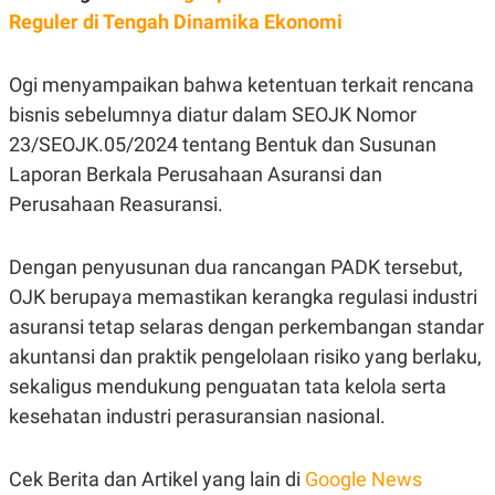
C
L
Reguler di Tengah Dinamika Ekonomi
A
E
D
A
E
S
M
E
Ogi menyampaikan bahwa ketentuan terkait rencana
Y
.
I
bisnis sebelumnya diatur dalam SEOJK Nomor
D
23/SEOJK.05/2024 tentang Bentuk dan Susunan
L
K
Laporan Berkala Perusahaan Asuransi dan
A
I
N
N
Perusahaan Reasuransi.
G
E
G
R
A
J
N
A
Dengan penyusunan dua rancangan PADK tersebut,
A
E
OJK berupaya memastikan kerangka regulasi industri
N
M
C
I
asuransi tetap selaras dengan perkembangan standar
E
T
T
E
akuntansi dan praktik pengelolaan risiko yang berlaku,
A
N
sekaligus mendukung penguatan tata kelola serta
K
kesehatan industri perasuransian nasional.
E
A
P
D
A
V
P
E
Cek Berita dan Artikel yang lain di
Google News
E
R