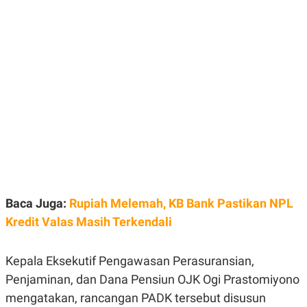
E
E
H
S
A
T
T
Y
A
L
N
E
E
A
N
N
G
A
L
L
I
I
S
S
H
I
S
E
K
X
O
E
L
C
O
Baca Juga:
Rupiah Melemah, KB Bank Pastikan NPL
U
M
Kredit Valas Masih Terkendali
T
I
V
E
Kepala Eksekutif Pengawasan Perasuransian,
C
O
Penjaminan, dan Dana Pensiun OJK Ogi Prastomiyono
R
mengatakan, rancangan PADK tersebut disusun
N