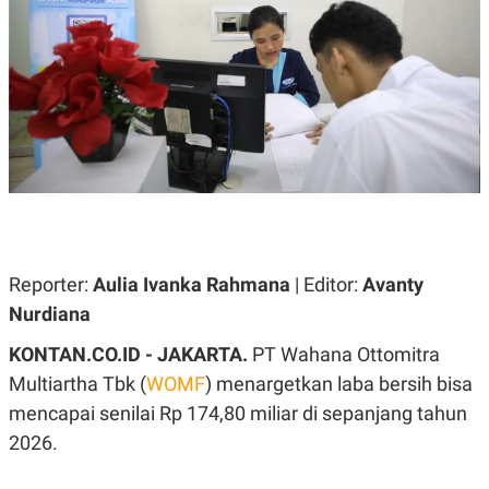
A
A
S
L
I
K
I
E
N
U
D
A
U
N
S
G
T
A
R
N
I
P
I
E
N
L
T
Reporter:
Aulia Ivanka Rahmana
| Editor:
Avanty
U
E
A
R
Nurdiana
N
N
G
A
KONTAN.CO.ID - JAKARTA.
PT Wahana Ottomitra
U
S
S
I
Multiartha Tbk (
WOMF
) menargetkan laba bersih bisa
A
O
H
N
mencapai senilai Rp 174,80 miliar di sepanjang tahun
A
A
L
2026.
P
R
E
E