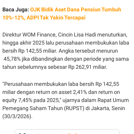
E
R
Baca Juga:
OJK Bidik Aset Dana Pensiun Tumbuh
F
B
10%-12%, ADPI Tak Yakin Tercapai
O
U
K
S
U
I
S
N
Direktur WOM Finance, Cincin Lisa Hadi menuturkan,
E
hingga akhir 2025 lalu perusahaan membukukan laba
S
S
bersih Rp 142,55 miliar. Angka tersebut menurun
I
N
45,78% jika dibandingkan dengan periode yang sama
S
tahun sebelumnya sebesar Rp 262,91 miliar.
I
G
H
T
"Perusahaan membukukan laba bersih Rp 142,55
S
B
miliar dengan return on asset 2,41% dan return on
T
E
O
L
equity 7,45% pada 2025," ujarnya dalam Rapat Umum
C
A
Pemegang Saham Tahun (RUPST) di Jakarta, Senin
K
N
S
J
(30/3/2026).
E
A
T
O
U
N
P