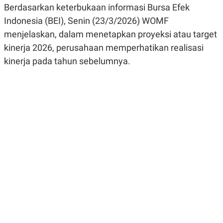
Berdasarkan keterbukaan informasi Bursa Efek
R
G
S
I
Indonesia (BEI), Senin (23/3/2026) WOMF
O
O
N
N
menjelaskan, dalam menetapkan proyeksi atau target
A
A
L
L
kinerja 2026, perusahaan memperhatikan realisasi
F
kinerja pada tahun sebelumnya.
I
N
A
N
C
E
Y
C
A
A
N
R
G
I
T
T
E
A
R
H
.
U
.
.
K
L
E
I
S
F