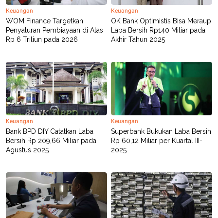
R
T
Keuangan
Keuangan
I
S
WOM Finance Targetkan
OK Bank Optimistis Bisa Meraup
I
Penyaluran Pembiayaan di Atas
Laba Bersih Rp140 Miliar pada
N
Rp 6 Triliun pada 2026
Akhir Tahun 2025
G
K
G
M
E
D
I
A
.
I
Keuangan
Keuangan
D
Bank BPD DIY Catatkan Laba
Superbank Bukukan Laba Bersih
Bersih Rp 209,66 Miliar pada
Rp 60,12 Miliar per Kuartal III-
Agustus 2025
2025
SITEMAP
PROFILE
TERM
OF
USE
PEDOMAN
PEMBERITAAN
SIBER
PRIVACY