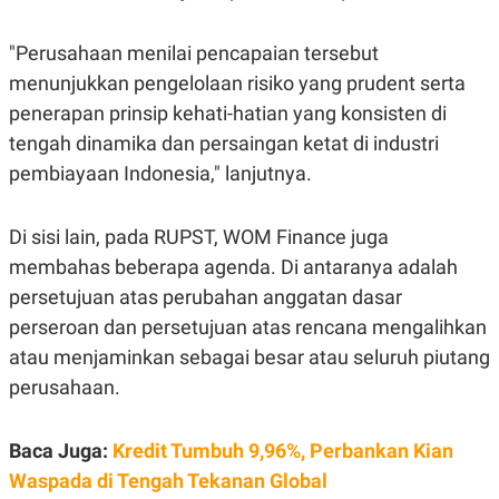
S
A
A
G
T
E
"Perusahaan menilai pencapaian tersebut
D
S
A
menunjukkan pengelolaan risiko yang prudent serta
T
penerapan prinsip kehati-hatian yang konsisten di
A
tengah dinamika dan persaingan ketat di industri
K
L
O
I
pembiayaan Indonesia," lanjutnya.
N
P
T
S
A
U
N
S
Di sisi lain, pada RUPST, WOM Finance juga
T
membahas beberapa agenda. Di antaranya adalah
V
persetujuan atas perubahan anggatan dasar
perseroan dan persetujuan atas rencana mengalihkan
JARINGAN
atau menjaminkan sebagai besar atau seluruh piutang
K
P
perusahaan.
O
R
N
E
T
S
Baca Juga:
Kredit Tumbuh 9,96%, Perbankan Kian
A
S
N
R
Waspada di Tengah Tekanan Global
A
E