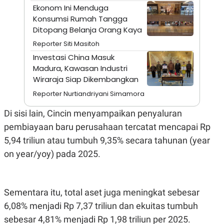
A
I
Ekonom Ini Menduga
S
V
Konsumsi Rumah Tangga
K
E
E
Ditopang Belanja Orang Kaya
M
E
Reporter Siti Masitoh
N
Investasi China Masuk
T
E
Madura, Kawasan Industri
R
Wiraraja Siap Dikembangkan
I
A
Reporter Nurtiandriyani Simamora
N
L
Di sisi lain, Cincin menyampaikan penyaluran
E
pembiayaan baru perusahaan tercatat mencapai Rp
S
T
5,94 triliun atau tumbuh 9,35% secara tahunan (year
A
R
on year/yoy) pada 2025.
I
KANAL
Sementara itu, total aset juga meningkat sebesar
6,08% menjadi Rp 7,37 triliun dan ekuitas tumbuh
P
I
sebesar 4,81% menjadi Rp 1,98 triliun per 2025.
U
M