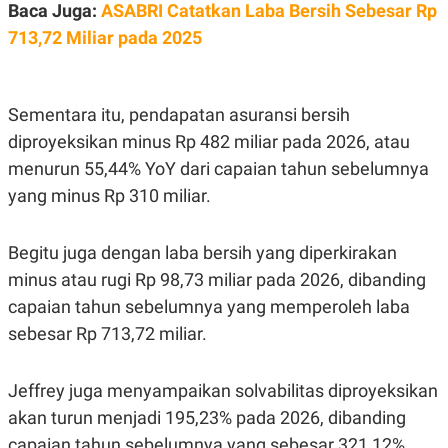
S
A
Baca Juga:
ASABRI Catatkan Laba Bersih Sebesar Rp
A
G
713,72 Miliar pada 2025
T
E
D
S
A
T
A
Sementara itu, pendapatan asuransi bersih
K
L
diproyeksikan minus Rp 482 miliar pada 2026, atau
O
I
N
P
menurun 55,44% YoY dari capaian tahun sebelumnya
T
S
A
U
yang minus Rp 310 miliar.
N
S
T
V
Begitu juga dengan laba bersih yang diperkirakan
minus atau rugi Rp 98,73 miliar pada 2026, dibanding
JARINGAN
capaian tahun sebelumnya yang memperoleh laba
sebesar Rp 713,72 miliar.
K
P
O
R
N
E
Jeffrey juga menyampaikan solvabilitas diproyeksikan
T
S
A
S
akan turun menjadi 195,23% pada 2026, dibanding
N
R
A
E
capaian tahun sebelumnya yang sebesar 321,12%.