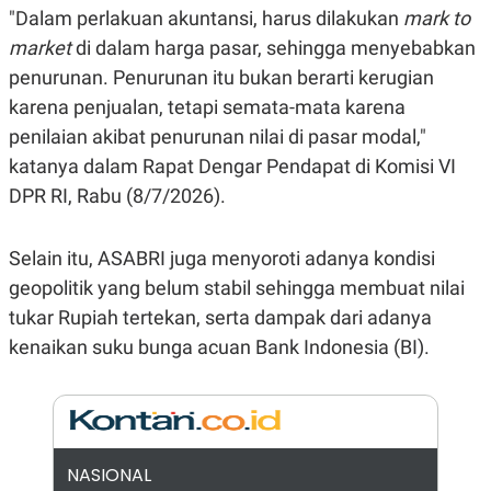
E
"Dalam perlakuan akuntansi, harus dilakukan
mark to
R
market
di dalam harga pasar, sehingga menyebabkan
F
B
O
U
penurunan. Penurunan itu bukan berarti kerugian
K
S
U
I
karena penjualan, tetapi semata-mata karena
S
N
penilaian akibat penurunan nilai di pasar modal,"
E
S
katanya dalam Rapat Dengar Pendapat di Komisi VI
S
I
DPR RI, Rabu (8/7/2026).
N
S
I
Selain itu, ASABRI juga menyoroti adanya kondisi
G
H
geopolitik yang belum stabil sehingga membuat nilai
T
tukar Rupiah tertekan, serta dampak dari adanya
S
B
T
E
kenaikan suku bunga acuan Bank Indonesia (BI).
O
L
C
A
K
N
S
J
E
A
T
O
U
N
NASIONAL
P