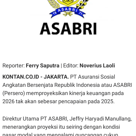
A
A
S
L
I
K
I
E
N
U
D
A
U
N
S
G
T
A
R
N
I
P
I
Reporter:
Ferry Saputra
| Editor:
Noverius Laoli
E
N
L
T
KONTAN.CO.ID - JAKARTA.
PT Asuransi Sosial
U
E
A
R
Angkatan Bersenjata Republik Indonesia atau ASABRI
N
N
(Persero) memproyeksikan kinerja keuangan pada
G
A
U
S
2026 tak akan sebesar pencapaian pada 2025.
S
I
A
O
H
N
A
A
Direktur Utama PT ASABRI, Jeffry Haryadi Manullang,
L
menerangkan proyeksi itu seiring dengan kondisi
P
R
pasar modal yang mengalami guncangan cukup
E
E