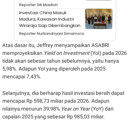
A
I
Reporter Siti Masitoh
S
V
K
E
Investasi China Masuk
E
Madura, Kawasan Industri
M
Wiraraja Siap Dikembangkan
E
N
Reporter Nurtiandriyani Simamora
T
E
R
Atas dasar itu, Jeffrey menyampaikan ASABRI
I
memproyeksikan
Yield on Investment
(YoI) pada 2026
A
N
tidak akan sebesar tahun sebelumnya, yaitu hanya
L
5,98%. Adapun YoI yang diperoleh pada 2025
E
S
mencapai 7,43%.
T
A
R
Selanjutnya, dia berharap hasil investasi bersih dapat
I
mencapai Rp 598,73 miliar pada 2026. Adapun
nilainya menurun 39,98%
Year on Year
(YoY) dari
KANAL
capaian 2025 yang sebesar Rp 985,03 miliar.
P
I
U
M