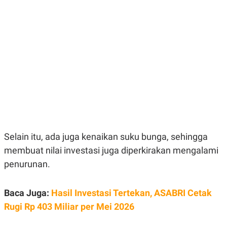
E
E
H
S
A
T
T
Y
A
L
N
E
E
A
N
N
G
A
L
L
I
I
S
S
H
I
S
E
K
X
O
Selain itu, ada juga kenaikan suku bunga, sehingga
E
L
C
O
membuat nilai investasi juga diperkirakan mengalami
U
M
penurunan.
T
I
V
E
Baca Juga:
Hasil Investasi Tertekan, ASABRI Cetak
C
O
Rugi Rp 403 Miliar per Mei 2026
R
N