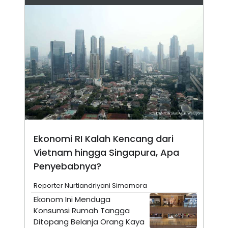
N
S
E
E
W
R
S
E
S
M
E
O
T
N
U
I
P
A
A
K
D
I
V
L
A
S
K
O
Ekonomi RI Kalah Kencang dari
R
Vietnam hingga Singapura, Apa
P
O
Penyebabnya?
R
A
Reporter Nurtiandriyani Simamora
S
I
Ekonom Ini Menduga
K
N
Konsumsi Rumah Tangga
I
A
Ditopang Belanja Orang Kaya
L
T