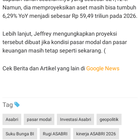
C
L
A
E
Namun, dia memproyeksikan aset masih bisa tumbuh
D
A
6,29% YoY menjadi sebesar Rp 59,49 triliun pada 2026.
E
S
M
E
Y
.
I
Lebih lanjut, Jeffrey mengungkapkan proyeksi
D
tersebut dibuat jika kondisi pasar modal dan pasar
L
K
A
I
keuangan masih tetap seperti sekarang. (
N
N
G
E
G
R
Cek Berita dan Artikel yang lain di
Google News
A
J
N
A
A
E
N
M
C
I
E
T
T
E
Tag
A
N
K
E
A
Asabri
pasar modal
Investasi Asabri
geopolitik
P
D
A
V
P
E
Suku Bunga BI
Rugi ASABRI
kinerja ASABRI 2026
E
R