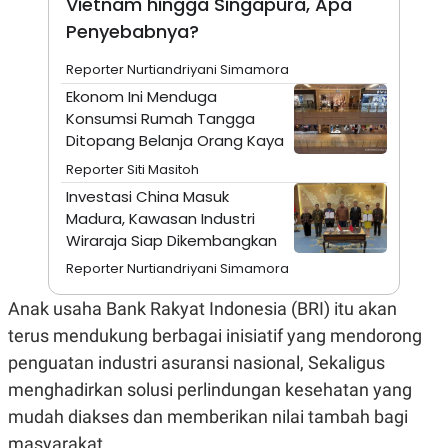
Vietnam hingga Singapura, Apa
A
I
S
V
Penyebabnya?
K
E
E
Reporter Nurtiandriyani Simamora
M
E
Ekonom Ini Menduga
N
Konsumsi Rumah Tangga
T
E
Ditopang Belanja Orang Kaya
R
I
Reporter Siti Masitoh
A
Investasi China Masuk
N
Madura, Kawasan Industri
L
Wiraraja Siap Dikembangkan
E
S
Reporter Nurtiandriyani Simamora
T
A
R
Anak usaha Bank Rakyat Indonesia (BRI) itu akan
I
terus mendukung berbagai inisiatif yang mendorong
penguatan industri asuransi nasional, Sekaligus
KANAL
menghadirkan solusi perlindungan kesehatan yang
mudah diakses dan memberikan nilai tambah bagi
P
I
U
M
masyarakat.