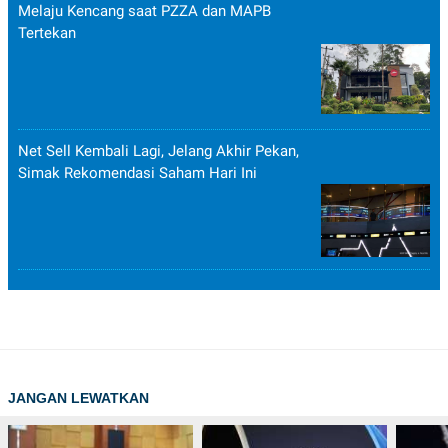
Melaju Kencang saat PZZA dan MAPB
Tertekan
Net Sell Kembali Lagi, Jelang Akhir Pekan,
Simak Rekomendasi Saham Hari Ini
JANGAN LEWATKAN