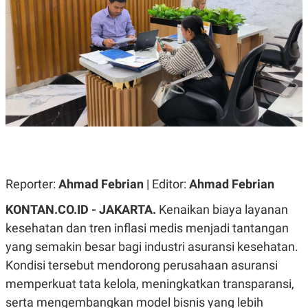
A
A
S
L
I
K
I
E
N
U
D
A
U
N
S
G
T
A
R
N
I
P
I
E
N
L
T
U
E
Reporter:
Ahmad Febrian
| Editor:
Ahmad Febrian
A
R
N
N
KONTAN.CO.ID - JAKARTA.
Kenaikan biaya layanan
G
A
U
S
kesehatan dan tren inflasi medis menjadi tantangan
S
I
A
O
yang semakin besar bagi industri asuransi kesehatan.
H
N
Kondisi tersebut mendorong perusahaan asuransi
A
A
L
memperkuat tata kelola, meningkatkan transparansi,
P
R
serta mengembangkan model bisnis yang lebih
E
E