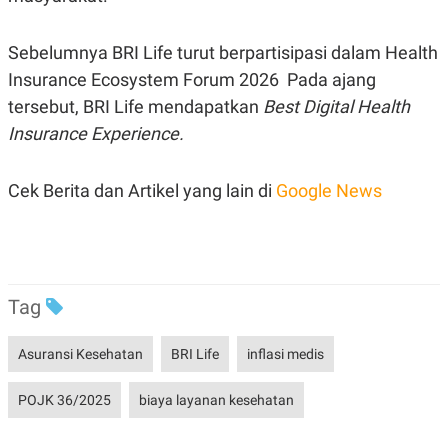
S
A
A
G
T
E
Sebelumnya BRI Life turut berpartisipasi dalam Health
D
S
A
Insurance Ecosystem Forum 2026 Pada ajang
T
A
tersebut, BRI Life mendapatkan
Best Digital Health
K
L
Insurance Experience.
O
I
N
P
T
S
Cek Berita dan Artikel yang lain di
Google News
A
U
N
S
T
V
JARINGAN
Tag
K
P
Asuransi Kesehatan
BRI Life
inflasi medis
O
R
N
E
T
S
POJK 36/2025
biaya layanan kesehatan
A
S
N
R
A
E