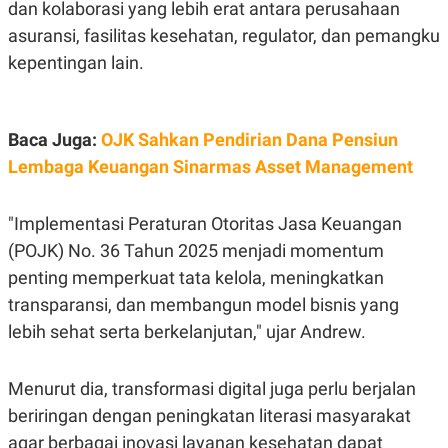
E
dan kolaborasi yang lebih erat antara perusahaan
R
asuransi, fasilitas kesehatan, regulator, dan pemangku
F
B
kepentingan lain.
O
U
K
S
U
I
S
N
E
Baca Juga:
OJK Sahkan Pendirian Dana Pensiun
S
S
Lembaga Keuangan Sinarmas Asset Management
I
N
S
"Implementasi Peraturan Otoritas Jasa Keuangan
I
G
(POJK) No. 36 Tahun 2025 menjadi momentum
H
T
penting memperkuat tata kelola, meningkatkan
S
B
transparansi, dan membangun model bisnis yang
T
E
O
L
lebih sehat serta berkelanjutan," ujar Andrew.
C
A
K
N
S
J
Menurut dia, transformasi digital juga perlu berjalan
E
A
T
O
beriringan dengan peningkatan literasi masyarakat
U
N
agar berbagai inovasi layanan kesehatan dapat
P