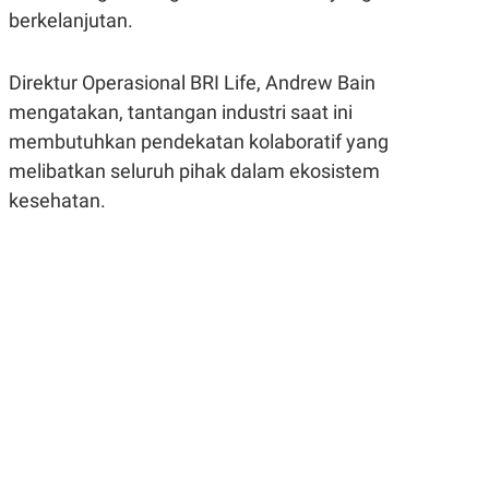
R
G
berkelanjutan.
S
I
O
O
N
N
Direktur Operasional BRI Life, Andrew Bain
A
A
L
L
mengatakan, tantangan industri saat ini
F
I
membutuhkan pendekatan kolaboratif yang
N
melibatkan seluruh pihak dalam ekosistem
A
N
kesehatan.
C
E
Y
C
A
A
N
R
G
I
T
T
E
A
R
H
.
U
.
.
K
L
E
I
S
F