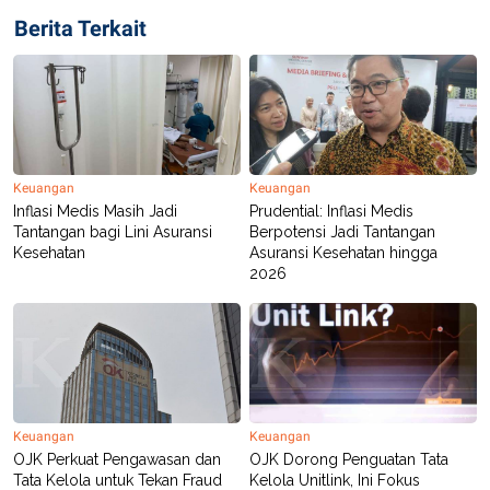
C
L
A
E
Berita Terkait
D
A
E
S
M
E
Y
.
I
D
L
K
A
I
Keuangan
Keuangan
N
N
G
E
Inflasi Medis Masih Jadi
Prudential: Inflasi Medis
G
R
Tantangan bagi Lini Asuransi
Berpotensi Jadi Tantangan
A
J
Kesehatan
Asuransi Kesehatan hingga
N
A
2026
A
E
N
M
C
I
E
T
T
E
A
N
K
E
A
P
D
Keuangan
Keuangan
A
V
OJK Perkuat Pengawasan dan
OJK Dorong Penguatan Tata
P
E
Tata Kelola untuk Tekan Fraud
Kelola Unitlink, Ini Fokus
E
R