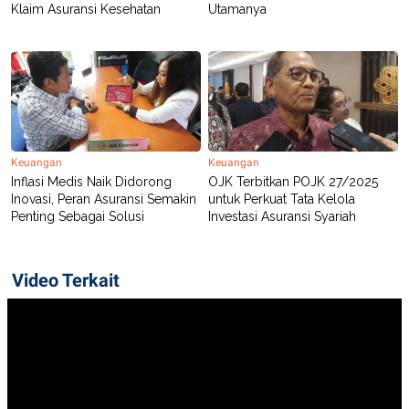
R
T
Klaim Asuransi Kesehatan
Utamanya
I
S
I
N
G
K
G
M
E
D
Keuangan
Keuangan
I
Inflasi Medis Naik Didorong
OJK Terbitkan POJK 27/2025
A
Inovasi, Peran Asuransi Semakin
untuk Perkuat Tata Kelola
.
Penting Sebagai Solusi
Investasi Asuransi Syariah
I
D
Video Terkait
SITEMAP
PROFILE
TERM
OF
USE
PEDOMAN
PEMBERITAAN
SIBER
PRIVACY