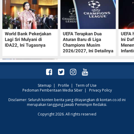
World Bank Pekerjakan
UEFA Terapkan Dua
UEFA h
Lagi Sri Mulyani di
Aturan Baru di Liga
Ini Da
IDA22, Ini Tugasnya
Champions Musim
Menen
2026/2027, Ini Detailnya
Infant
Sitemap
|
Profile
|
Term of Use
Pedoman Pemberitaan Media Siber
|
Privacy Policy
Jadwal Perempat Final
Disclaimer: Seluruh konten berita yang ditayangkan di kontan.co.id ini
merupakan tanggung jawab Pemimpin Redaksi.
GOTF MLBB 2026: ONIC
dan Vitality Bersiap
Copyright 2026. All rights reserved
Amankan Semifinal