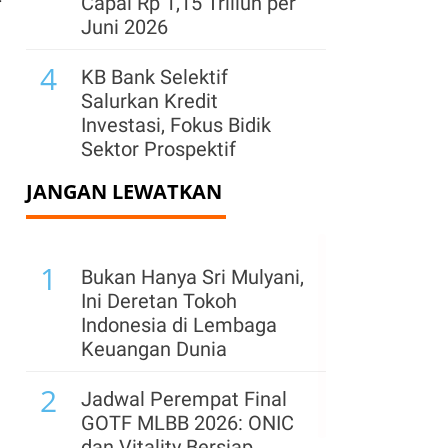
Capai Rp 1,15 Triliun per
Juni 2026
4
KB Bank Selektif
Salurkan Kredit
Investasi, Fokus Bidik
Sektor Prospektif
JANGAN LEWATKAN
5
Cetak Net Buy, Big Banks
Kompak Menghijau di
Akhir Perdagangan
1
Pekan Ini
Bukan Hanya Sri Mulyani,
Ini Deretan Tokoh
6
BCA Salurkan Kedit
Indonesia di Lembaga
Produktif Rp 802 Triliun
Keuangan Dunia
hingga Juni 2026
2
Jadwal Perempat Final
7
CIMB Niaga Gandeng
GOTF MLBB 2026: ONIC
Ajaib Perkuat Produk
dan Vitality Bersiap