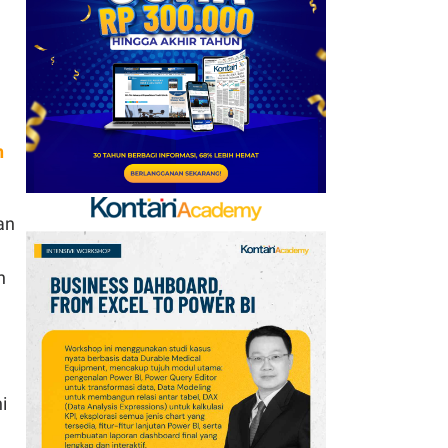
Kerja Sama dengan
Emirates hingga 2033, Ini
Detail Kemitraannya
7
Klasemen Grup A Piala
AFF 2026: Ini Skenario
n
Indonesia Lolos ke
Semifinal
an
8
Promo Alfamart Murah
Banget 7–13 Agustus
n
2026, Sunlight hingga
Bebelac Diskon
9
FIFA Akhirnya Cairkan
Hadiah Timnas Yordania
i
yang Tertunda 8 Bulan