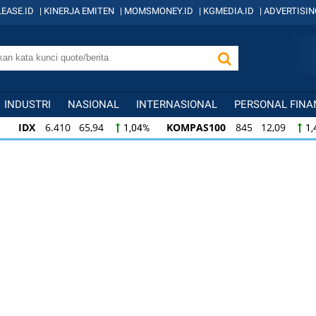
EASE.ID
|
KINERJA EMITEN
|
MOMSMONEY.ID
|
KGMEDIA.ID
|
ADVERTISIN
INDUSTRI
NASIONAL
INTERNASIONAL
PERSONAL FINA
IDX
6.410 65,94
KOMPAS100
845 12,09
1,04%
1,
KOMPAS100
845 12,09
LQ45
640 9,44
1,45%
1,5
LQ45
640 9,44
ISSI
222 2,82
IDX3
1,50%
1,29%