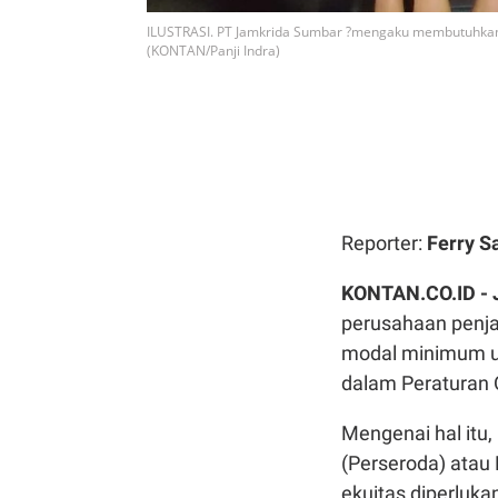
ILUSTRASI. PT Jamkrida Sumbar ?mengaku membutuhkan 
(KONTAN/Panji Indra)
Reporter:
Ferry S
KONTAN.CO.ID -
perusahaan penj
modal minimum un
dalam Peraturan
Mengenai hal itu,
(Perseroda) atau
ekuitas diperluk