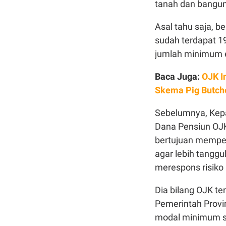
tanah dan banguna
Asal tahu saja, 
sudah terdapat 1
jumlah minimum e
Baca Juga:
OJK I
Skema Pig Butch
Sebelumnya, Kepa
Dana Pensiun OJK
bertujuan mempe
agar lebih tangg
merespons risiko
Dia bilang OJK t
Pemerintah Prov
modal minimum s