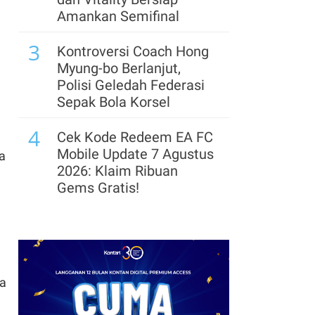
Investasi di OCTO, Incar
Amankan Semifinal
1 Juta Pengguna
3
Kontroversi Coach Hong
8
Simpanan Nasabah
Myung-bo Berlanjut,
Jumbo BCA Tumbuh 15%
Polisi Geledah Federasi
pada Semester I-2026
Sepak Bola Korsel
,
9
4
Diterpa Gagal Bayar, OJK
Cek Kode Redeem EA FC
Sebut iGrow Berfokus
Mobile Update 7 Agustus
a
Selesaikan Pembiayaan
2026: Klaim Ribuan
Bermasalah
Gems Gratis!
10
5
BPKH Gandeng Bank
Segera Lepas Saham
Muamalat Perluas
Treasuri 9,63 Miliar, Cek
Ekosistem Haji Nasional
Profil Emiten DSSA
hingga Kinerjanya
ma
6
Arsenal Perpanjang