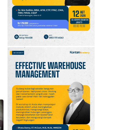
10
Promo JSM Superindo
7–9 Agustus 2026,
Minyak Goreng Rp37.900
hingga Buah Diskon 50%