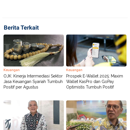
R
T
I
S
I
N
G
Berita Terkait
K
G
M
E
D
I
A
.
I
Keuangan
Keuangan
D
OJK: Kinerja Intermediasi Sektor
Prospek E-Wallet 2025: Maxim
Jasa Keuangan Syariah Tumbuh
Wallet KasPro dan GoPay
Positif per Agustus
Optimistis Tumbuh Positif
SITEMAP
PROFILE
TERM
OF
USE
PEDOMAN
PEMBERITAAN
SIBER
PRIVACY