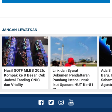
JANGAN LEWATKAN
Hasil GOTF MLBB 2026:
Link dan Syarat
Ada 3
Kompak ke 8 Besar, Cek
Dokumen Pendaftaran
Baru, 
Jadwal Tanding ONIC
Pandang Istana untuk
Saham
dan Vitality
Ikut Upacara HUT Ke-81
Agust
RI