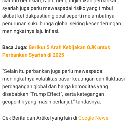
Namun demikian, Dian mengungkapkan perbankan
C
L
A
E
syariah juga perlu mewaspadai risiko yang timbul
D
A
E
S
akibat ketidakpastian global seperti melambatnya
M
E
penurunan suku bunga global seiring kecenderungan
Y
.
I
meningkatnya laju inflasi.
D
L
K
A
I
Baca Juga:
Berikut 5 Arah Kebijakan OJK untuk
N
N
G
E
Perbankan Syariah di 2025
G
R
A
J
N
A
"Selain itu perbankan juga perlu mewaspadai
A
E
N
M
meningkatnya volatilitas pasar keuangan dan fluktuasi
C
I
E
T
perdagangan global dan harga komoditas yang
T
E
disebabkan "Trump Effect", serta ketegangan
A
N
K
geopolitik yang masih berlanjut," tandasnya.
E
A
P
D
A
V
Cek Berita dan Artikel yang lain di
Google News
P
E
E
R