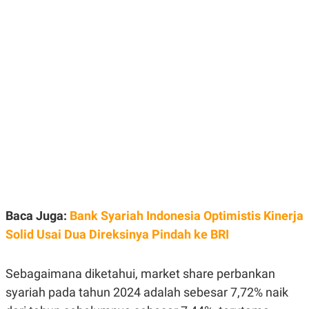
E
E
H
S
A
T
T
Y
A
L
N
E
E
A
N
N
G
A
L
L
I
I
S
S
H
I
S
E
K
X
O
E
L
C
O
U
M
Baca Juga:
Bank Syariah Indonesia Optimistis Kinerja
T
Solid Usai Dua Direksinya Pindah ke BRI
I
V
E
C
Sebagaimana diketahui, market share perbankan
O
R
syariah pada tahun 2024 adalah sebesar 7,72% naik
N