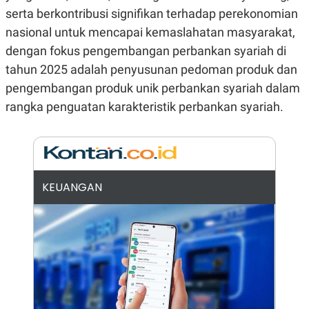
serta berkontribusi signifikan terhadap perekonomian
N
S
E
E
nasional untuk mencapai kemaslahatan masyarakat,
W
R
S
E
dengan fokus pengembangan perbankan syariah di
S
M
tahun 2025 adalah penyusunan pedoman produk dan
E
O
T
N
pengembangan produk unik perbankan syariah dalam
U
I
P
A
rangka penguatan karakteristik perbankan syariah.
A
K
D
I
V
L
A
S
K
KEUANGAN
O
R
P
O
R
A
S
I
K
N
I
A
L
T