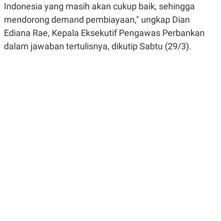
Indonesia yang masih akan cukup baik, sehingga
R
G
S
I
mendorong demand pembiayaan," ungkap Dian
O
O
N
N
Ediana Rae, Kepala Eksekutif Pengawas Perbankan
A
A
dalam jawaban tertulisnya, dikutip Sabtu (29/3).
L
L
F
I
N
A
N
C
E
Y
C
A
A
N
R
G
I
T
T
E
A
R
H
.
U
.
.
K
L
E
I
S
F