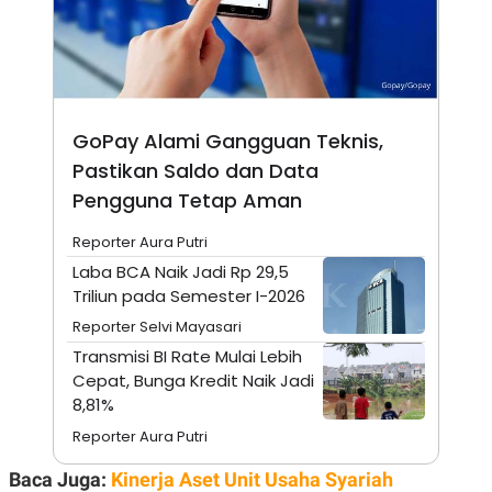
A
I
S
V
K
E
E
M
E
N
T
GoPay Alami Gangguan Teknis,
E
R
Pastikan Saldo dan Data
I
Pengguna Tetap Aman
A
N
Reporter Aura Putri
L
E
Laba BCA Naik Jadi Rp 29,5
S
Triliun pada Semester I-2026
T
A
Reporter Selvi Mayasari
R
I
Transmisi BI Rate Mulai Lebih
Cepat, Bunga Kredit Naik Jadi
8,81%
KANAL
Reporter Aura Putri
P
I
Baca Juga:
Kinerja Aset Unit Usaha Syariah
U
M