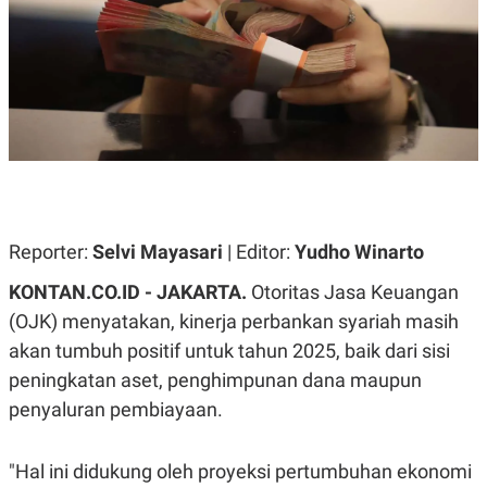
A
A
S
L
I
K
I
E
N
U
D
A
U
N
S
G
T
A
R
N
I
P
I
E
N
Reporter:
Selvi Mayasari
| Editor:
Yudho Winarto
L
T
U
E
KONTAN.CO.ID - JAKARTA.
Otoritas Jasa Keuangan
A
R
N
N
(OJK) menyatakan, kinerja perbankan syariah masih
G
A
akan tumbuh positif untuk tahun 2025, baik dari sisi
U
S
S
I
peningkatan aset, penghimpunan dana maupun
A
O
H
N
penyaluran pembiayaan.
A
A
L
P
R
"Hal ini didukung oleh proyeksi pertumbuhan ekonomi
E
E