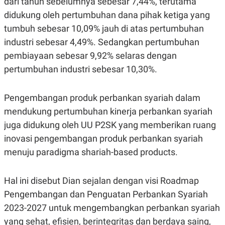
dari tahun sebelumnya sebesar 7,44%, terutama
E
R
didukung oleh pertumbuhan dana pihak ketiga yang
F
B
tumbuh sebesar 10,09% jauh di atas pertumbuhan
O
U
K
S
industri sebesar 4,49%. Sedangkan pertumbuhan
U
I
pembiayaan sebesar 9,92% selaras dengan
S
N
E
pertumbuhan industri sebesar 10,30%.
S
S
I
N
Pengembangan produk perbankan syariah dalam
S
mendukung pertumbuhan kinerja perbankan syariah
I
G
juga didukung oleh UU P2SK yang memberikan ruang
H
T
inovasi pengembangan produk perbankan syariah
S
B
menuju paradigma shariah-based products.
T
E
O
L
C
A
Hal ini disebut Dian sejalan dengan visi Roadmap
K
N
S
J
Pengembangan dan Penguatan Perbankan Syariah
E
A
T
O
2023-2027 untuk mengembangkan perbankan syariah
U
N
yang sehat, efisien, berintegritas dan berdaya saing,
P