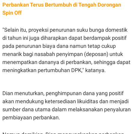
S
A
Perbankan Terus Bertumbuh di Tengah Dorongan
A
G
T
E
Spin Off
D
S
A
T
"Selain itu, proyeksi penurunan suku bunga domestik
A
di tahun ini juga diharapkan dapat berdampak positif
K
L
O
I
pada penurunan biaya dana namun tetap cukup
N
P
T
S
menarik bagi nasabah penyimpan (deposan) untuk
A
U
menempatkan dananya di perbankan, sehingga dapat
N
S
T
meningkatkan pertumbuhan DPK," katanya.
V
JARINGAN
Dian menuturkan, penghimpunan dana yang positif
akan mendukung ketersediaan likuiditas dan menjadi
K
P
O
R
sumber dana utama dalam melaksanakan penyaluran
N
E
T
S
pembiayaan perbankan.
A
S
N
R
A
E