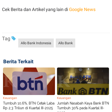
R
T
I
Cek Berita dan Artikel yang lain di
Google News
S
I
N
G
K
G
M
Tag
E
Allo Bank Indonesia
Allo Bank
D
I
A
.
Berita Terkait
I
D
SITEMAP
PROFILE
TERM
OF
USE
PEDOMAN
Keuangan
Keuangan
PEMBERITAAN
Tumbuh 10,6%, BTN Cetak Laba
Jumlah Nasabah Kaya Bank BTN
SIBER
Rp 2,3 Triliun di Kuartal III-2025
Tumbuh 30% pada Kuartal III-
PRIVACY