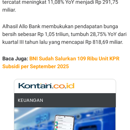
E
tercatat meningkat 11,08% YoY menjadi Rp 291,75
R
miliar.
F
B
O
U
K
S
Alhasil Allo Bank membukukan pendapatan bunga
U
I
S
N
bersih sebesar Rp 1,05 triliun, tumbuh 28,75% YoY dari
E
S
kuartal III tahun lalu yang mencapai Rp 818,69 miliar.
S
I
N
Baca Juga:
BNI Sudah Salurkan 109 Ribu Unit KPR
S
I
Subsidi per September 2025
G
H
T
S
B
T
E
O
L
KEUANGAN
C
A
K
N
S
J
E
A
T
O
U
N
P