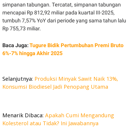
C
L
simpanan tabungan. Tercatat, simpanan tabungan
A
E
D
A
mencapai Rp 812,92 miliar pada kuartal III-2025,
E
S
tumbuh 7,57% YoY dari periode yang sama tahun lalu
M
E
Y
.
Rp 755,73 miliar.
I
D
L
K
Baca Juga:
Tugure Bidik Pertumbuhan Premi Bruto
A
I
N
N
6%-7% hingga Akhir 2025
G
E
G
R
A
J
N
A
A
E
Selanjutnya:
Produksi Minyak Sawit Naik 13%,
N
M
C
I
Konsumsi Biodiesel Jadi Penopang Utama
E
T
T
E
A
N
K
E
A
Menarik Dibaca:
Apakah Cumi Mengandung
P
D
A
V
Kolesterol atau Tidak? Ini Jawabannya
P
E
E
R