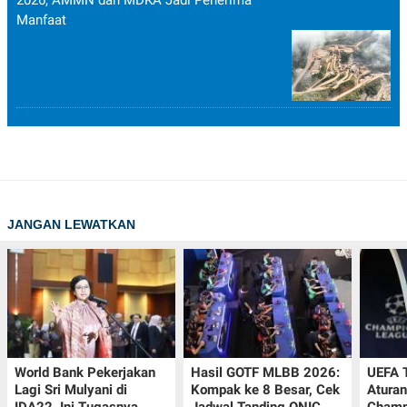
2026, AMMN dan MDKA Jadi Penerima
Manfaat
JANGAN LEWATKAN
World Bank Pekerjakan
Hasil GOTF MLBB 2026:
UEFA 
Lagi Sri Mulyani di
Kompak ke 8 Besar, Cek
Aturan