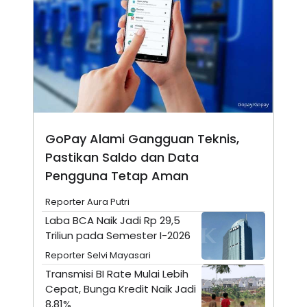
N
S
E
E
W
R
S
E
S
M
E
O
T
N
U
I
P
A
A
K
D
I
GoPay Alami Gangguan Teknis,
V
L
A
Pastikan Saldo dan Data
S
K
Pengguna Tetap Aman
O
R
Reporter Aura Putri
P
O
Laba BCA Naik Jadi Rp 29,5
R
Triliun pada Semester I-2026
A
S
Reporter Selvi Mayasari
I
Transmisi BI Rate Mulai Lebih
K
N
Cepat, Bunga Kredit Naik Jadi
I
A
L
T
8,81%