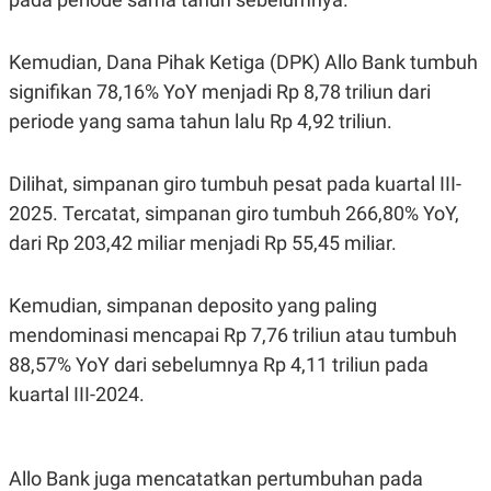
S
A
A
G
T
E
D
S
Kemudian, Dana Pihak Ketiga (DPK) Allo Bank tumbuh
A
signifikan 78,16% YoY menjadi Rp 8,78 triliun dari
T
A
periode yang sama tahun lalu Rp 4,92 triliun.
K
L
O
I
N
P
Dilihat, simpanan giro tumbuh pesat pada kuartal III-
T
S
A
U
2025. Tercatat, simpanan giro tumbuh 266,80% YoY,
N
S
dari Rp 203,42 miliar menjadi Rp 55,45 miliar.
T
V
Kemudian, simpanan deposito yang paling
JARINGAN
mendominasi mencapai Rp 7,76 triliun atau tumbuh
88,57% YoY dari sebelumnya Rp 4,11 triliun pada
K
P
O
R
kuartal III-2024.
N
E
T
S
A
S
N
R
Allo Bank juga mencatatkan pertumbuhan pada
A
E