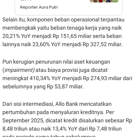
A
I
S
V
Reporter Aura Putri
K
E
E
Selain itu, komponen beban operasional terpantau
M
E
membengkak yaitu beban tenaga kerja yang naik
N
20,21% YoY menjadi Rp 151,65 miliar serta beban
T
E
lainnya naik 23,60% YoY menjadi Rp 327,52 miliar.
R
I
A
N
Pun kerugian penurunan nilai aset keuangan
L
(
impairment)
atau biaya provisi juga dicatat
E
meningkat 410,34% YoY menjadi Rp 274,93 miliar dari
S
T
sebelumnya yang Rp 53,87 miliar.
A
R
I
Dari sisi intermediasi, Allo Bank mencatatkan
pertumbuhan pada menyaluran kreditnya. Per
KANAL
September 2025, dicatat kredit disalurkan sebesar Rp
8,48 triliun atau naik 13,4% YoY dari Rp 7,48 triliun
P
I
U
M
pada periode sama tahun sebelumnya.