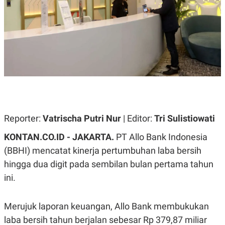
A
A
S
L
I
K
I
E
N
U
D
A
U
N
S
G
T
A
R
N
I
P
I
E
N
Reporter:
Vatrischa Putri Nur
| Editor:
Tri Sulistiowati
L
T
U
E
KONTAN.CO.ID - JAKARTA.
PT Allo Bank Indonesia
A
R
N
N
(BBHI) mencatat kinerja pertumbuhan laba bersih
G
A
U
S
hingga dua digit pada sembilan bulan pertama tahun
S
I
ini.
A
O
H
N
A
A
L
Merujuk laporan keuangan, Allo Bank membukukan
P
R
laba bersih tahun berjalan sebesar Rp 379,87 miliar
E
E