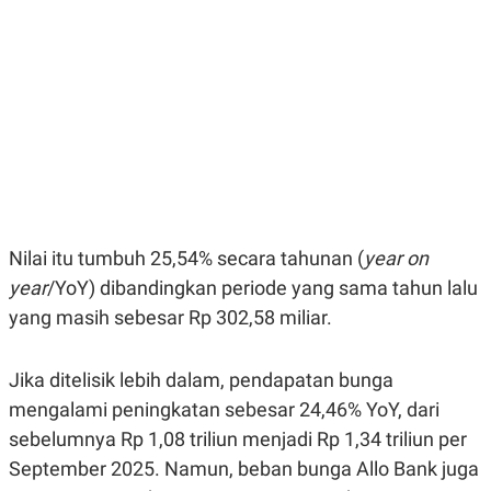
E
E
H
S
A
T
T
Y
A
L
N
E
E
A
N
N
G
A
L
L
I
I
S
S
H
I
S
Nilai itu tumbuh 25,54% secara tahunan (
year on
E
K
X
O
year
/YoY) dibandingkan periode yang sama tahun lalu
E
L
yang masih sebesar Rp 302,58 miliar.
C
O
U
M
T
I
Jika ditelisik lebih dalam, pendapatan bunga
V
mengalami peningkatan sebesar 24,46% YoY, dari
E
C
sebelumnya Rp 1,08 triliun menjadi Rp 1,34 triliun per
O
R
September 2025. Namun, beban bunga Allo Bank juga
N