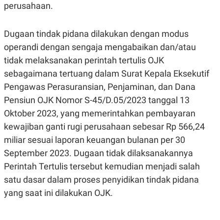
perusahaan.
R
G
S
I
O
O
N
N
Dugaan tindak pidana dilakukan dengan modus
A
A
L
L
operandi dengan sengaja mengabaikan dan/atau
F
tidak melaksanakan perintah tertulis OJK
I
N
sebagaimana tertuang dalam Surat Kepala Eksekutif
A
N
Pengawas Perasuransian, Penjaminan, dan Dana
C
Pensiun OJK Nomor S-45/D.05/2023 tanggal 13
E
Oktober 2023, yang memerintahkan pembayaran
Y
C
A
A
kewajiban ganti rugi perusahaan sebesar Rp 566,24
N
R
G
I
miliar sesuai laporan keuangan bulanan per 30
T
T
September 2023. Dugaan tidak dilaksanakannya
E
A
R
H
Perintah Tertulis tersebut kemudian menjadi salah
.
U
.
satu dasar dalam proses penyidikan tindak pidana
.
yang saat ini dilakukan OJK.
K
L
E
I
S
F