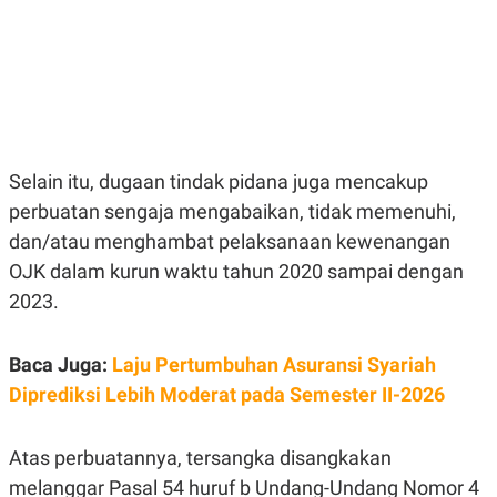
E
R
F
B
O
U
K
S
U
I
S
N
E
S
S
Selain itu, dugaan tindak pidana juga mencakup
I
perbuatan sengaja mengabaikan, tidak memenuhi,
N
S
dan/atau menghambat pelaksanaan kewenangan
I
G
OJK dalam kurun waktu tahun 2020 sampai dengan
H
2023.
T
S
B
T
E
Baca Juga:
Laju Pertumbuhan Asuransi Syariah
O
L
C
A
Diprediksi Lebih Moderat pada Semester II-2026
K
N
S
J
E
A
T
O
Atas perbuatannya, tersangka disangkakan
U
N
melanggar Pasal 54 huruf b Undang-Undang Nomor 4
P