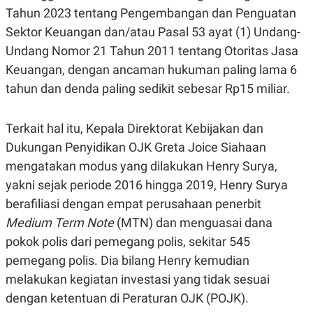
Tahun 2023 tentang Pengembangan dan Penguatan
N
S
E
E
Sektor Keuangan dan/atau Pasal 53 ayat (1) Undang-
W
R
S
E
Undang Nomor 21 Tahun 2011 tentang Otoritas Jasa
S
M
Keuangan, dengan ancaman hukuman paling lama 6
E
O
T
N
tahun dan denda paling sedikit sebesar Rp15 miliar.
U
I
P
A
A
K
Terkait hal itu, Kepala Direktorat Kebijakan dan
D
I
V
L
Dukungan Penyidikan OJK Greta Joice Siahaan
A
mengatakan modus yang dilakukan Henry Surya,
S
K
yakni sejak periode 2016 hingga 2019, Henry Surya
O
R
berafiliasi dengan empat perusahaan penerbit
P
Medium Term Note
O
(MTN) dan menguasai dana
R
pokok polis dari pemegang polis, sekitar 545
A
S
pemegang polis. Dia bilang Henry kemudian
I
melakukan kegiatan investasi yang tidak sesuai
K
N
I
A
dengan ketentuan di Peraturan OJK (POJK).
L
T