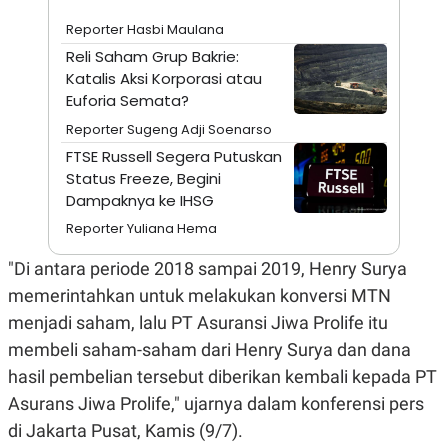
S
A
A
G
Reporter Hasbi Maulana
T
E
D
S
Reli Saham Grup Bakrie:
A
Katalis Aksi Korporasi atau
T
Euforia Semata?
A
K
L
Reporter Sugeng Adji Soenarso
O
I
FTSE Russell Segera Putuskan
N
P
T
S
Status Freeze, Begini
A
U
Dampaknya ke IHSG
N
S
T
Reporter Yuliana Hema
V
"Di antara periode 2018 sampai 2019, Henry Surya
memerintahkan untuk melakukan konversi MTN
JARINGAN
menjadi saham, lalu PT Asuransi Jiwa Prolife itu
K
P
membeli saham-saham dari Henry Surya dan dana
O
R
N
E
hasil pembelian tersebut diberikan kembali kepada PT
T
S
Asurans Jiwa Prolife," ujarnya dalam konferensi pers
A
S
N
R
di Jakarta Pusat, Kamis (9/7).
A
E