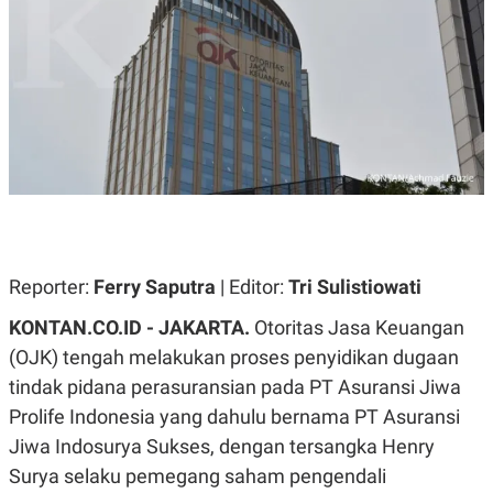
A
A
S
L
I
K
I
E
N
U
D
A
U
N
S
G
T
A
R
N
I
P
I
E
N
L
T
Reporter:
U
E
Ferry Saputra
| Editor:
Tri Sulistiowati
A
R
N
N
KONTAN.CO.ID - JAKARTA.
Otoritas Jasa Keuangan
G
A
(OJK) tengah melakukan proses penyidikan dugaan
U
S
S
I
tindak pidana perasuransian pada PT Asuransi Jiwa
A
O
H
N
Prolife Indonesia yang dahulu bernama PT Asuransi
A
A
L
Jiwa Indosurya Sukses, dengan tersangka Henry
P
R
Surya selaku pemegang saham pengendali
E
E