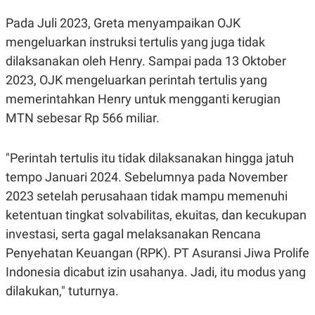
R
T
I
Pada Juli 2023, Greta menyampaikan OJK
S
I
mengeluarkan instruksi tertulis yang juga tidak
N
dilaksanakan oleh Henry. Sampai pada 13 Oktober
G
2023, OJK mengeluarkan perintah tertulis yang
K
G
memerintahkan Henry untuk mengganti kerugian
M
E
MTN sebesar Rp 566 miliar.
D
I
A
"Perintah tertulis itu tidak dilaksanakan hingga jatuh
.
I
tempo Januari 2024. Sebelumnya pada November
D
2023 setelah perusahaan tidak mampu memenuhi
ketentuan tingkat solvabilitas, ekuitas, dan kecukupan
investasi, serta gagal melaksanakan Rencana
SITEMAP
PROFILE
TERM
OF
Penyehatan Keuangan (RPK). PT Asuransi Jiwa Prolife
USE
Indonesia dicabut izin usahanya. Jadi, itu modus yang
PEDOMAN
PEMBERITAAN
dilakukan," tuturnya.
SIBER
PRIVACY