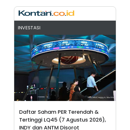
A
I
S
V
K
E
E
M
E
INVESTASI
N
T
E
R
I
A
N
L
E
S
T
A
R
I
KANAL
Daftar Saham PER Terendah &
Tertinggi LQ45 (7 Agustus 2026),
P
I
INDY dan ANTM Disorot
U
M