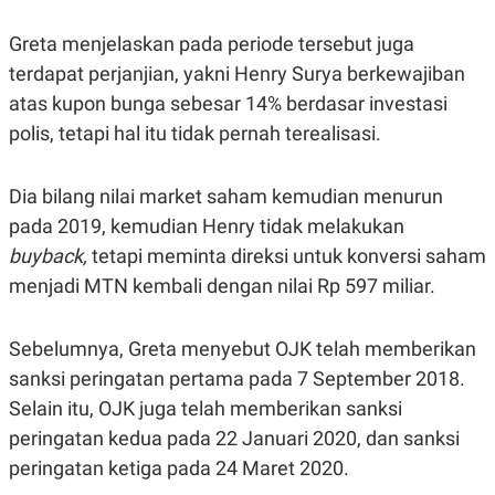
C
L
A
E
D
A
Greta menjelaskan pada periode tersebut juga
E
S
terdapat perjanjian, yakni Henry Surya berkewajiban
M
E
Y
.
atas kupon bunga sebesar 14% berdasar investasi
I
D
polis, tetapi hal itu tidak pernah terealisasi.
L
K
A
I
N
N
Dia bilang nilai market saham kemudian menurun
G
E
pada 2019, kemudian Henry tidak melakukan
G
R
A
J
buyback,
tetapi meminta direksi untuk konversi saham
N
A
A
E
menjadi MTN kembali dengan nilai Rp 597 miliar.
N
M
C
I
E
T
Sebelumnya, Greta menyebut OJK telah memberikan
T
E
A
N
sanksi peringatan pertama pada 7 September 2018.
K
Selain itu, OJK juga telah memberikan sanksi
E
A
P
D
peringatan kedua pada 22 Januari 2020, dan sanksi
A
V
peringatan ketiga pada 24 Maret 2020.
P
E
E
R