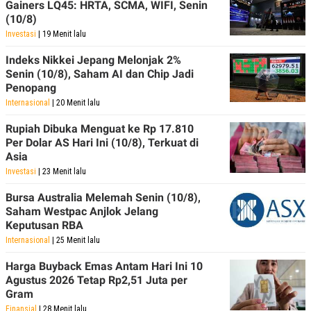
Gainers LQ45: HRTA, SCMA, WIFI, Senin
(10/8)
Investasi
| 19 Menit lalu
Indeks Nikkei Jepang Melonjak 2%
Senin (10/8), Saham AI dan Chip Jadi
Penopang
Internasional
| 20 Menit lalu
Rupiah Dibuka Menguat ke Rp 17.810
Per Dolar AS Hari Ini (10/8), Terkuat di
Asia
Investasi
| 23 Menit lalu
Bursa Australia Melemah Senin (10/8),
Saham Westpac Anjlok Jelang
Keputusan RBA
Internasional
| 25 Menit lalu
Harga Buyback Emas Antam Hari Ini 10
Agustus 2026 Tetap Rp2,51 Juta per
Gram
Finansial
| 28 Menit lalu