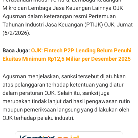
E
R
Mikro dan Lembaga Jasa Keuangan Lainnya OJK
F
B
Agusman dalam keterangan resmi Pertemuan
O
U
Tahunan Industri Jasa Keuangan (PTIJK) OJK, Jumat
K
S
U
I
(6/2/2026).
S
N
E
S
S
Baca Juga:
OJK: Fintech P2P Lending Belum Penuhi
I
Ekuitas Minimum Rp12,5 Miliar per Desember 2025
N
S
I
G
Agusman menjelaskan, sanksi tersebut dijatuhkan
H
T
atas pelanggaran terhadap ketentuan yang diatur
S
B
dalam peraturan OJK. Selain itu, sanksi juga
T
E
merupakan tindak lanjut dari hasil pengawasan rutin
O
L
C
A
maupun pemeriksaan langsung yang dilakukan oleh
K
N
S
J
OJK terhadap pelaku industri.
E
A
T
O
U
N
P