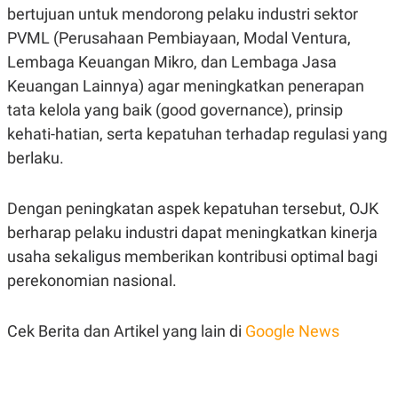
S
A
bertujuan untuk mendorong pelaku industri sektor
A
G
T
E
PVML (Perusahaan Pembiayaan, Modal Ventura,
D
S
Lembaga Keuangan Mikro, dan Lembaga Jasa
A
T
Keuangan Lainnya) agar meningkatkan penerapan
A
tata kelola yang baik (good governance), prinsip
K
L
O
I
kehati-hatian, serta kepatuhan terhadap regulasi yang
N
P
berlaku.
T
S
A
U
N
S
T
Dengan peningkatan aspek kepatuhan tersebut, OJK
V
berharap pelaku industri dapat meningkatkan kinerja
usaha sekaligus memberikan kontribusi optimal bagi
JARINGAN
perekonomian nasional.
K
P
O
R
Cek Berita dan Artikel yang lain di
Google News
N
E
T
S
A
S
N
R
A
E