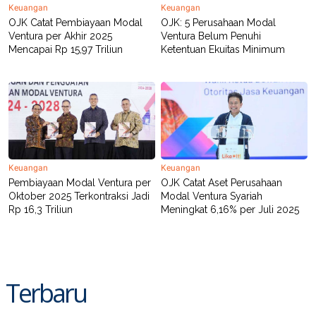
R
T
Keuangan
Keuangan
I
OJK Catat Pembiayaan Modal
OJK: 5 Perusahaan Modal
S
Ventura per Akhir 2025
Ventura Belum Penuhi
I
Mencapai Rp 15,97 Triliun
Ketentuan Ekuitas Minimum
N
G
K
G
M
E
D
I
A
.
Keuangan
Keuangan
I
D
Pembiayaan Modal Ventura per
OJK Catat Aset Perusahaan
Oktober 2025 Terkontraksi Jadi
Modal Ventura Syariah
Rp 16,3 Triliun
Meningkat 6,16% per Juli 2025
SITEMAP
PROFILE
TERM
OF
USE
PEDOMAN
Terbaru
PEMBERITAAN
SIBER
PRIVACY