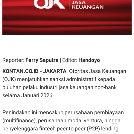
A
A
S
L
I
K
I
E
N
U
D
A
U
N
S
G
T
A
R
N
I
Reporter:
Ferry Saputra
| Editor:
Handoyo
P
I
E
N
KONTAN.CO.ID - JAKARTA
. Otoritas Jasa Keuangan
L
T
U
E
(OJK) menjatuhkan sanksi administratif kepada
A
R
puluhan pelaku industri jasa keuangan non-bank
N
N
G
A
selama Januari 2026.
U
S
S
I
A
O
H
N
Penindakan ini mencakup perusahaan pembiayaan
A
A
(multifinance), perusahaan modal ventura, hingga
L
penyelenggara fintech peer to peer (P2P) lending.
P
R
E
E