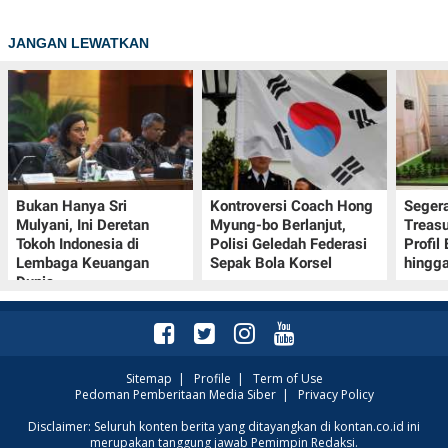
JANGAN LEWATKAN
Bukan Hanya Sri
Kontroversi Coach Hong
Seger
Mulyani, Ini Deretan
Myung-bo Berlanjut,
Treasu
Tokoh Indonesia di
Polisi Geledah Federasi
Profil
Lembaga Keuangan
Sepak Bola Korsel
hingga
Dunia
Sitemap
|
Profile
|
Term of Use
Pedoman Pemberitaan Media Siber
|
Privacy Policy
Disclaimer: Seluruh konten berita yang ditayangkan di kontan.co.id ini
merupakan tanggung jawab Pemimpin Redaksi.