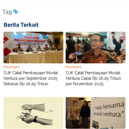
C
L
A
E
D
A
Tag
E
S
M
E
Berita Terkait
Y
.
I
D
L
K
A
I
N
N
G
E
G
R
A
J
Keuangan
Keuangan
N
A
OJK Catat Pembiayaan Modal
OJK Catat Pembiayaan Modal
A
E
N
M
Ventura per September 2025
Ventura Capai Rp 16,29 Triliun
C
I
Sebesar Rp 16,29 Triliun
per November 2025
E
T
T
E
A
N
K
E
A
P
D
A
V
P
E
E
R