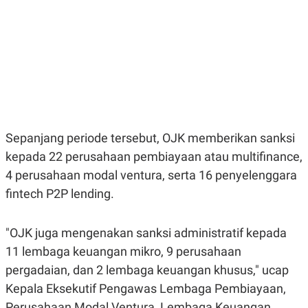
E
E
H
S
A
T
T
Y
A
L
N
E
E
A
N
N
G
A
L
L
I
I
S
S
Sepanjang periode tersebut, OJK memberikan sanksi
H
I
S
kepada 22 perusahaan pembiayaan atau multifinance,
E
K
4 perusahaan modal ventura, serta 16 penyelenggara
X
O
E
L
fintech P2P lending.
C
O
U
M
T
"OJK juga mengenakan sanksi administratif kepada
I
V
11 lembaga keuangan mikro, 9 perusahaan
E
C
pergadaian, dan 2 lembaga keuangan khusus," ucap
O
Kepala Eksekutif Pengawas Lembaga Pembiayaan,
R
N
Perusahaan Modal Ventura, Lembaga Keuangan