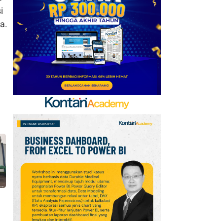
Mobile Update 7 Agustus
i
2026: Klaim Ribuan
a.
Gems Gratis!
7
FIFA Akhirnya Cairkan
Hadiah Timnas Yordania
yang Tertunda 8 Bulan
8
Promo Alfamart Murah
Banget 7–13 Agustus
2026, Sunlight hingga
Bebelac Diskon
9
Klasemen Grup A Piala
AFF 2026: Ini Skenario
Indonesia Lolos ke
Semifinal