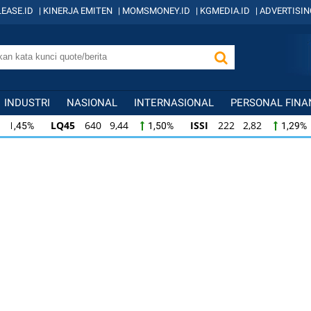
EASE.ID
|
KINERJA EMITEN
|
MOMSMONEY.ID
|
KGMEDIA.ID
|
ADVERTISIN
INDUSTRI
NASIONAL
INTERNASIONAL
PERSONAL FINA
LQ45
640 9,44
ISSI
222 2,82
IDX
1,50%
1,29%
ISSI
222 2,82
IDX30
359 5,14
IDXH
1,29%
1,45%
IDX30
359 5,14
IDXHIDIV20
438 4,81
1,45%
1,11