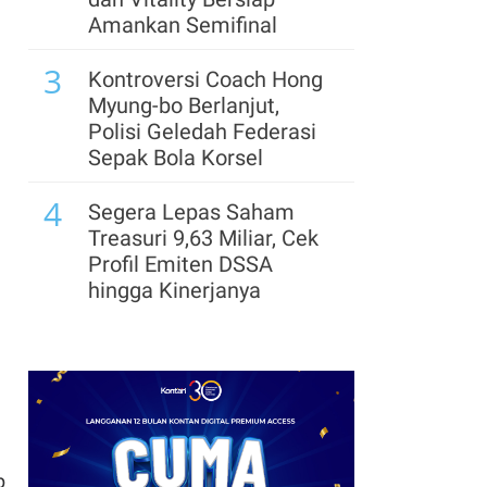
Besar, Didorong
Amankan Semifinal
Tingginya Investasi
3
Energi
Kontroversi Coach Hong
Myung-bo Berlanjut,
8
Pengguna Mobile
Polisi Geledah Federasi
Banking BSI Tembus 10
Sepak Bola Korsel
Juta, Didominasi Anak
4
Muda dan Milenial
Segera Lepas Saham
Treasuri 9,63 Miliar, Cek
9
Simpanan Nasabah
Profil Emiten DSSA
Jumbo BCA Tumbuh 15%
hingga Kinerjanya
pada Semester I-2026
5
Arsenal Perpanjang
10
Tren Bisnis Bullion
Kerja Sama dengan
Positif, OJK: Total
Emirates hingga 2033, Ini
Kelolaan Ekosistem
Detail Kemitraannya
Emas Melebihi 150 Ton
6
Emas
Cek Kode Redeem EA FC
p