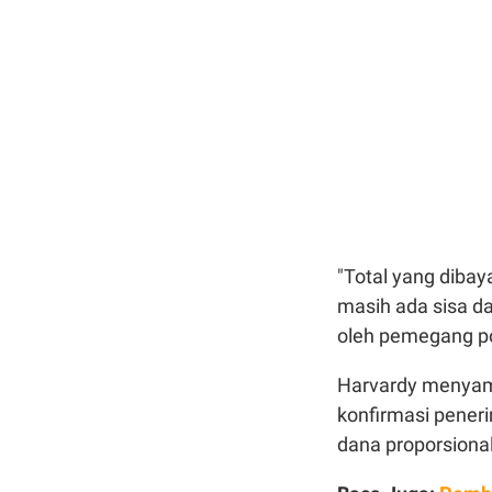
"Total yang dibay
masih ada sisa da
oleh pemegang pol
Harvardy menyam
konfirmasi pener
dana proporsional