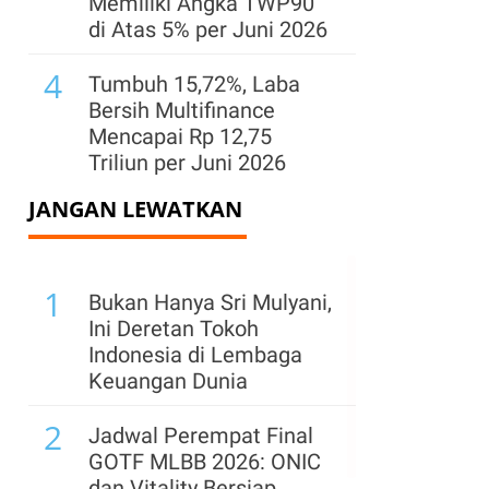
Memiliki Angka TWP90
di Atas 5% per Juni 2026
4
Tumbuh 15,72%, Laba
Bersih Multifinance
Mencapai Rp 12,75
Triliun per Juni 2026
JANGAN LEWATKAN
5
Laba Fintech Lending
Capai Rp 1,15 Triliun per
Juni 2026
1
Bukan Hanya Sri Mulyani,
6
Per Juli 2026, Sebanyak
Ini Deretan Tokoh
3,6 Juta Pengguna Bank
Indonesia di Lembaga
Jago Terhubung ke
Keuangan Dunia
Ekosistem Investasi
2
Jadwal Perempat Final
7
AAUI: Prospek Asuransi
GOTF MLBB 2026: ONIC
Energi Masih Sangat
dan Vitality Bersiap