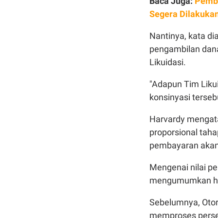
Baca Juga:
Pemba
Segera Dilakuka
Nantinya, kata d
pengambilan dana 
Likuidasi.
"Adapun Tim Liku
konsinyasi terseb
Harvardy mengat
proporsional taha
pembayaran akan 
Mengenai nilai p
mengumumkan hal 
Sebelumnya, Oto
memproses perse