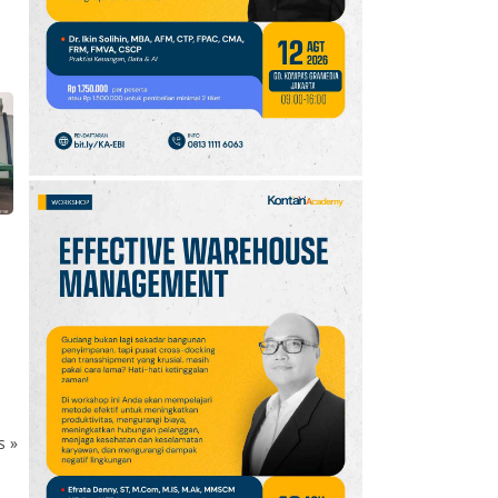
10
Promo JSM Superindo
7–9 Agustus 2026,
i
Minyak Goreng Rp37.900
hingga Buah Diskon 50%
ks
»